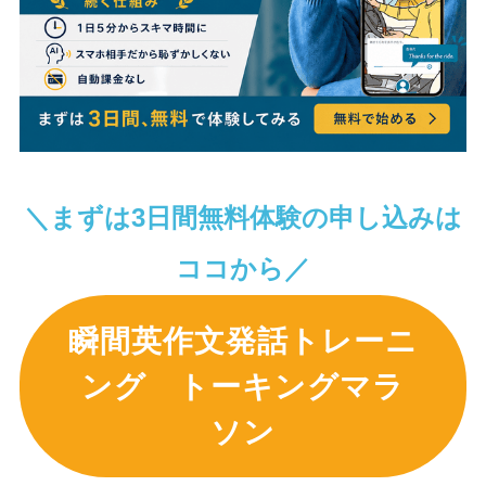
＼まずは3日間無料体験の申し込みは
ココから／
瞬間英作文発話トレーニ
ング トーキングマラ
ソン