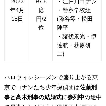
2022
97.8
・江戸川コナン
年4月
億
・警察学校組
15日
円/2
(降谷零・松田
位
陣平
・諸伏景光・伊
達航・萩原研
二)
ハロウィンシーズンで盛り上がる東
京でコナンたち少年探偵団は
佐藤刑
事と高木刑事の結婚式に参列中
の途中