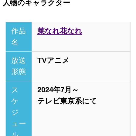
人物のキャラクター
作品
菜なれ花なれ
名
放送
TVアニメ
形態
ス
2024年7月～
ケ
テレビ東京系にて
ジ
ュー
ル