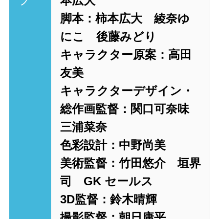
フ
本広大
脚本：柿本広大 綾奈ゆ
にこ 後藤みどり
キャラクター原案：高田
友美
キャラクターデザイン・
総作画監督：関口可奈味
三浦菜奈
色彩設計：中野尚美
美術監督：竹田悠介 垣界
司 GK セールス
3D監督：鈴木晴輝
撮影監督：朝日康平