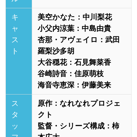
キ
美空かなた：中川梨花
ャ
小父内涼葉：中島由貴
ス
杏那・アヴェイロ：武田
ト
羅梨沙多胡
大谷穏花：石見舞菜香
谷崎詩音：佳原萌枝
海音寺恵深：伊藤美来
ス
原作：なれなれプロジェ
タ
クト
ッ
監督・シリーズ構成：柿